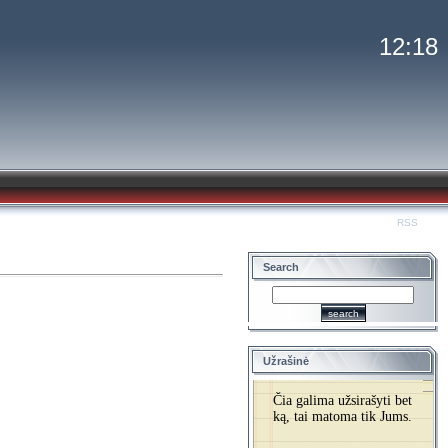
12:18
Welcome
Guest
|
RSS
Search
Užrašinė