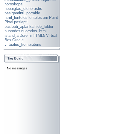
horoskopai
nebaigtas_dienorastis
pasigaminti_portable
html_lenteles
lenteles
em
Point
Pixel
paslepti.
paslepti_aplanka
hide_folder
nuorodos
nuorodos_html
islandija
Doremi
HTML5
Virtual
Box
Oracle
virtualus_kompiuteris
Tag Board