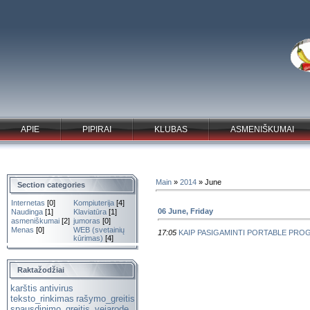
APIE
PIPIRAI
KLUBAS
ASMENIŠKUMAI
Main
»
2014
»
June
Section categories
Internetas
[0]
Kompiuterija
[4]
06 June, Friday
Naudinga
[1]
Klaviatūra
[1]
asmeniškumai
[2]
jumoras
[0]
Menas
[0]
WEB (svetainių
17:05
KAIP PASIGAMINTI PORTABLE PR
kūrimas)
[4]
Raktažodžiai
karštis
antivirus
teksto_rinkimas
rašymo_greitis
spausdinimo_greitis.
vejarode