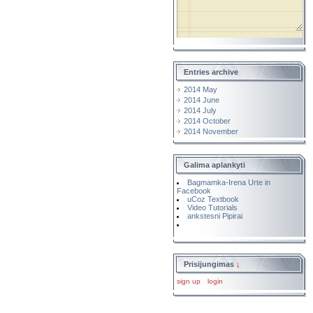
Entries archive
2014 May
2014 June
2014 July
2014 October
2014 November
Galima aplankyti
Bagmamka-Irena Urte in
Facebook
uCoz Textbook
Video Tutorials
ankstesni Pipirai
Prisijungimas
↓
sign up
login