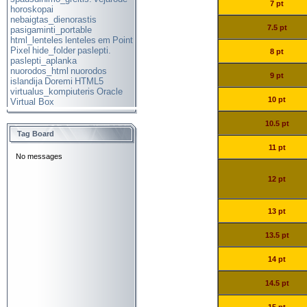
7 pt
horoskopai
nebaigtas_dienorastis
7.5 pt
pasigaminti_portable
html_lenteles
lenteles
em
Point
Pixel
hide_folder
paslepti.
8 pt
paslepti_aplanka
nuorodos_html
nuorodos
9 pt
islandija
Doremi
HTML5
virtualus_kompiuteris
Oracle
10 pt
Virtual Box
10.5 pt
Tag Board
11 pt
12 pt
13 pt
13.5 pt
14 pt
14.5 pt