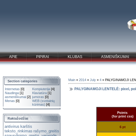
APIE
PIPIRAI
KLUBAS
ASMENIŠKUMAI
Main
»
2014
»
July
»
4
» PALYGINAMOJI LENTE
Section categories
PALYGINAMOJI LENTELĖ: pixel, poi
Internetas
[0]
Kompiuterija
[4]
Naudinga
[1]
Klaviatūra
[1]
asmeniškumai
[2]
jumoras
[0]
Menas
[0]
WEB (svetainių
kūrimas)
[4]
Points
(for print css)
Raktažodžiai
antivirus
karštis
6 pt
teksto_rinkimas
rašymo_greitis
spausdinimo_greitis.
vejarode