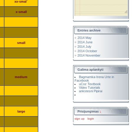
xx-smal`
x-small
Entries archive
2014 May
2014 June
small
2014 July
2014 October
2014 November
Galima aplankyti
Bagmamka-Irena Urte in
medium
Facebook
uCoz Textbook
Video Tutorials
ankstesni Pipirai
Prisijungimas
↓
large
sign up
login