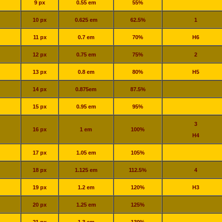
9 px
0.55 em
55%
10 px
0.625 em
62.5%
1
11 px
0.7 em
70%
H6
12 px
0.75 em
75%
2
13 px
0.8 em
80%
H5
14 px
0.875em
87.5%
15 px
0.95 em
95%
3
16 px
1 em
100%
H4
17 px
1.05 em
105%
18 px
1.125 em
112.5%
4
19 px
1.2 em
120%
H3
20 px
1.25 em
125%