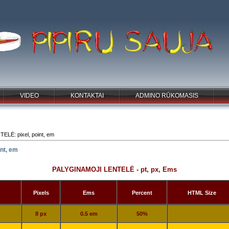
VIDEO
KONTAKTAI
ADMINO RŪKOMASIS
LĖ: pixel, point, em
nt, em
PALYGINAMOJI LENTELĖ - pt, px, Ems
Pixels
Ems
Percent
HTML Size
8 px
0.5 em
50%