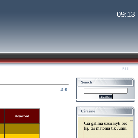
09:13
Welcome
Guest
|
RSS
Search
13:43
Užrašinė
Keyword