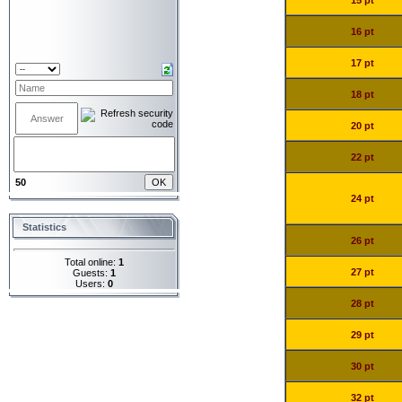
15 pt
16 pt
17 pt
18 pt
20 pt
22 pt
50
24 pt
Statistics
26 pt
Total online:
1
27 pt
Guests:
1
Users:
0
28 pt
29 pt
30 pt
32 pt